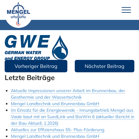
Zum
Inhalt
springen
Leistungen
Brunnenbau
Erdwärme
Beitragsnavigation
Vorheriger Beitrag
Nächster Beitrag
Wassertechnik
Letzte Beiträge
Pumpenservice
Aktuelle Impressionen unserer Arbeit im Brunnenbau, der
Geothermie und der Wassertechnik
Unternehmen
Mengel Landtechnik und Brunnenbau GmbH
Über uns
Im Einsatz für die Energiewende - Innungsbetrieb Mengel aus
Vaale baut mit an SuedLink und BorWin 6 (aktueller Bericht in
Team Mengel
der Bau Aktuell, 1.2026)
Aktuelles zur Effizienzhaus 55- Plus-Förderung
Technik
Mengel Landtechnik und Brunnenbau GmbH