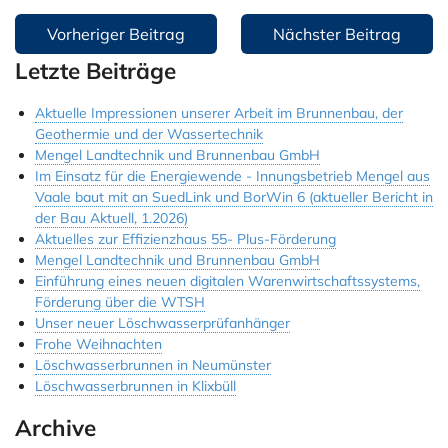
Beitragsnavigation
Jobs & Ausbildung
Vorheriger Beitrag
Nächster Beitrag
Letzte Beiträge
Referenzen
Kontakt
Aktuelle Impressionen unserer Arbeit im Brunnenbau, der
Geothermie und der Wassertechnik
Instagram
Mengel Landtechnik und Brunnenbau GmbH
Im Einsatz für die Energiewende - Innungsbetrieb Mengel aus
Vaale baut mit an SuedLink und BorWin 6 (aktueller Bericht in
der Bau Aktuell, 1.2026)
Aktuelles zur Effizienzhaus 55- Plus-Förderung
Mengel Landtechnik und Brunnenbau GmbH
Einführung eines neuen digitalen Warenwirtschaftssystems,
Förderung über die WTSH
Unser neuer Löschwasserprüfanhänger
Frohe Weihnachten
Löschwasserbrunnen in Neumünster
Löschwasserbrunnen in Klixbüll
Archive