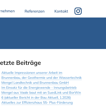
rnehmen
Referenzen
Kontakt
etzte Beiträge
Aktuelle Impressionen unserer Arbeit im
Brunnenbau, der Geothermie und der Wassertechnik
Mengel Landtechnik und Brunnenbau GmbH
Im Einsatz für die Energiewende - Innungsbetrieb
Mengel aus Vaale baut mit an SuedLink und BorWin
6 (aktueller Bericht in der Bau Aktuell, 1.2026)
Aktuelles zur Effizienzhaus 55- Plus-Förderung