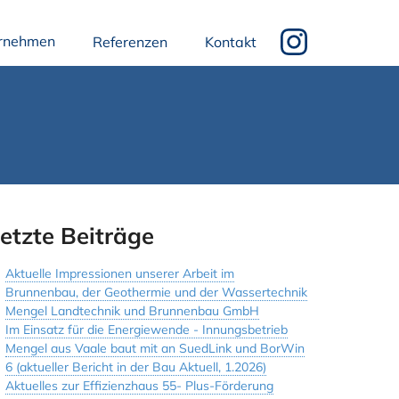
rnehmen
Referenzen
Kontakt
etzte Beiträge
Aktuelle Impressionen unserer Arbeit im
Brunnenbau, der Geothermie und der Wassertechnik
Mengel Landtechnik und Brunnenbau GmbH
Im Einsatz für die Energiewende - Innungsbetrieb
Mengel aus Vaale baut mit an SuedLink und BorWin
6 (aktueller Bericht in der Bau Aktuell, 1.2026)
Aktuelles zur Effizienzhaus 55- Plus-Förderung