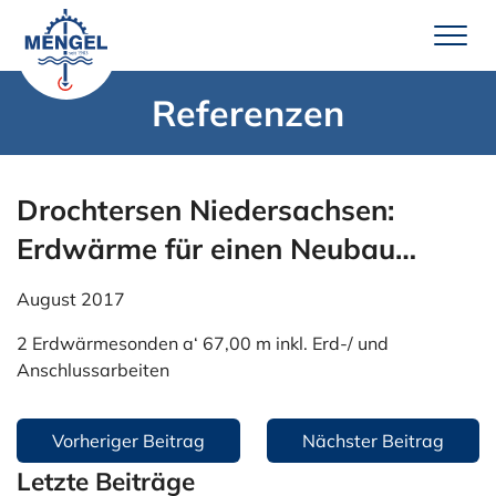
Zum
Inhalt
springen
Referenzen
Leistungen
Brunnenbau
Drochtersen Niedersachsen:
Erdwärme
Erdwärme für einen Neubau…
Wassertechnik
August 2017
Pumpenservice
2 Erdwärmesonden a‘ 67,00 m inkl. Erd-/ und
Unternehmen
Anschlussarbeiten
Über uns
Beitragsnavigation
Team Mengel
Vorheriger Beitrag
Nächster Beitrag
Letzte Beiträge
Technik