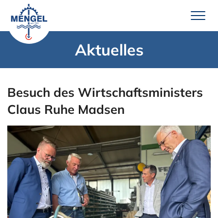
Zum
Inhalt
springen
Aktuelles
Leistungen
Brunnenbau
Besuch des Wirtschaftsministers
Erdwärme
Claus Ruhe Madsen
Wassertechnik
Pumpenservice
Unternehmen
Über uns
Team Mengel
Technik