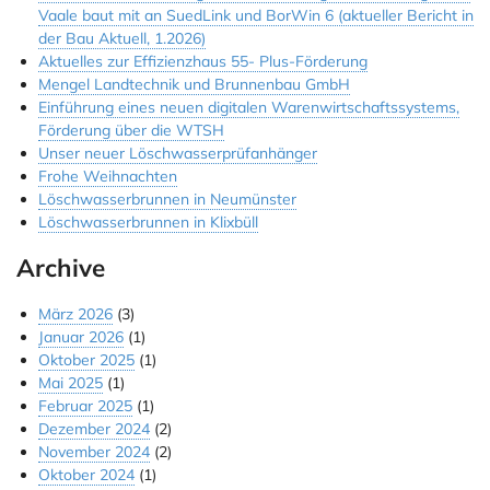
Vaale baut mit an SuedLink und BorWin 6 (aktueller Bericht in
Jobs & Ausbildung
der Bau Aktuell, 1.2026)
Aktuelles zur Effizienzhaus 55- Plus-Förderung
Referenzen
Mengel Landtechnik und Brunnenbau GmbH
Einführung eines neuen digitalen Warenwirtschaftssystems,
Kontakt
Förderung über die WTSH
Unser neuer Löschwasserprüfanhänger
Instagram
Frohe Weihnachten
Löschwasserbrunnen in Neumünster
Löschwasserbrunnen in Klixbüll
Archive
März 2026
(3)
Januar 2026
(1)
Oktober 2025
(1)
Mai 2025
(1)
Februar 2025
(1)
Dezember 2024
(2)
November 2024
(2)
Oktober 2024
(1)