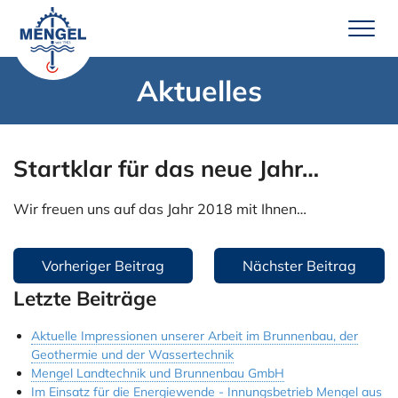
Zum
Inhalt
springen
Aktuelles
Leistungen
Brunnenbau
Startklar für das neue Jahr…
Erdwärme
Wassertechnik
Wir freuen uns auf das Jahr 2018 mit Ihnen…
Pumpenservice
Beitragsnavigation
Vorheriger Beitrag
Nächster Beitrag
Unternehmen
Letzte Beiträge
Über uns
Aktuelle Impressionen unserer Arbeit im Brunnenbau, der
Team Mengel
Geothermie und der Wassertechnik
Mengel Landtechnik und Brunnenbau GmbH
Technik
Im Einsatz für die Energiewende - Innungsbetrieb Mengel aus