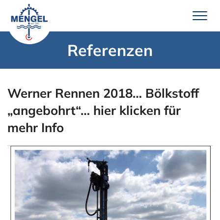
Zum
Inhalt
springen
Referenzen
Leistungen
Brunnenbau
Werner Rennen 2018… Bölkstoff
Erdwärme
„angebohrt“… hier klicken für
Wassertechnik
mehr Info
Pumpenservice
Unternehmen
Über uns
Team Mengel
Technik