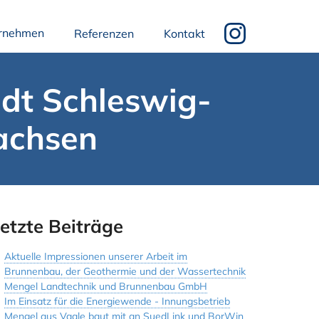
rnehmen
Referenzen
Kontakt
dt Schleswig-
achsen
etzte Beiträge
Aktuelle Impressionen unserer Arbeit im
Brunnenbau, der Geothermie und der Wassertechnik
Mengel Landtechnik und Brunnenbau GmbH
Im Einsatz für die Energiewende - Innungsbetrieb
Mengel aus Vaale baut mit an SuedLink und BorWin