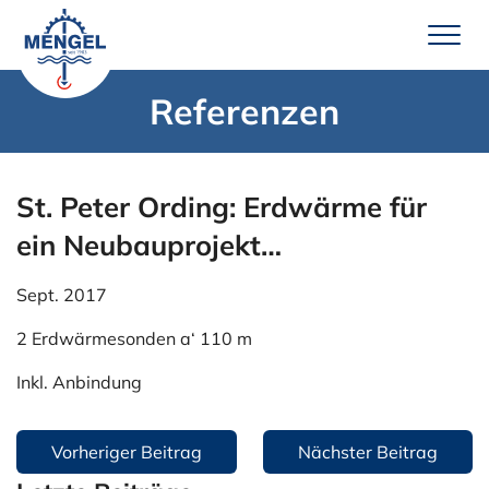
Zum
Inhalt
springen
Referenzen
Leistungen
Brunnenbau
St. Peter Ording: Erdwärme für
Erdwärme
ein Neubauprojekt…
Wassertechnik
Sept. 2017
Pumpenservice
2 Erdwärmesonden a‘ 110 m
Unternehmen
Inkl. Anbindung
Über uns
Team Mengel
Beitragsnavigation
Vorheriger Beitrag
Nächster Beitrag
Technik