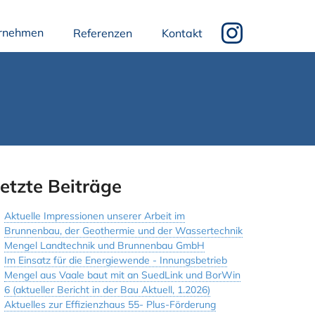
rnehmen
Referenzen
Kontakt
etzte Beiträge
Aktuelle Impressionen unserer Arbeit im
Brunnenbau, der Geothermie und der Wassertechnik
Mengel Landtechnik und Brunnenbau GmbH
Im Einsatz für die Energiewende - Innungsbetrieb
Mengel aus Vaale baut mit an SuedLink und BorWin
6 (aktueller Bericht in der Bau Aktuell, 1.2026)
Aktuelles zur Effizienzhaus 55- Plus-Förderung