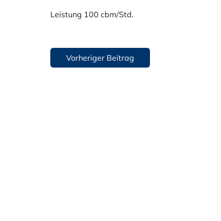
Leistung 100 cbm/Std.
Beitragsnavigation
Vorheriger Beitrag