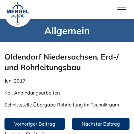
Zum
Inhalt
springen
Allgemein
Leistungen
Brunnenbau
Oldendorf Niedersachsen, Erd-/
Erdwärme
und Rohrleitungsbau
Wassertechnik
Juni 2017
Pumpenservice
Kpl. Anbindungsarbeiten
Unternehmen
Schnittstelle Übergabe Rohrleitung im Technikraum
Über uns
Team Mengel
Beitragsnavigation
Vorheriger Beitrag
Nächster Beitrag
Technik