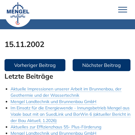
Zum
Inhalt
springen
Leistungen
15.11.2002
Brunnenbau
Erdwärme
Beitragsnavigation
Vorheriger Beitrag
Nächster Beitrag
Wassertechnik
Letzte Beiträge
Pumpenservice
Aktuelle Impressionen unserer Arbeit im Brunnenbau, der
Unternehmen
Geothermie und der Wassertechnik
Mengel Landtechnik und Brunnenbau GmbH
Über uns
Im Einsatz für die Energiewende - Innungsbetrieb Mengel aus
Vaale baut mit an SuedLink und BorWin 6 (aktueller Bericht in
Team Mengel
der Bau Aktuell, 1.2026)
Aktuelles zur Effizienzhaus 55- Plus-Förderung
Technik
Mengel Landtechnik und Brunnenbau GmbH