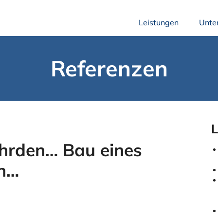
Leistungen
Unte
Referenzen
L
hrden… Bau eines
n…