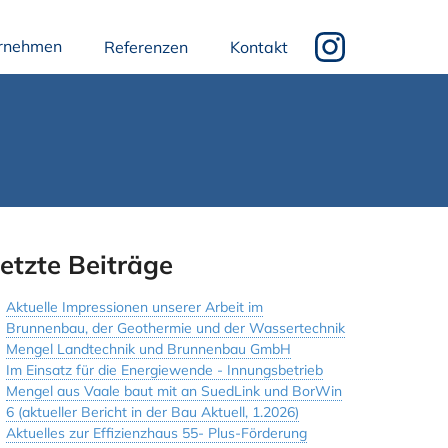
rnehmen
Referenzen
Kontakt
etzte Beiträge
Aktuelle Impressionen unserer Arbeit im
Brunnenbau, der Geothermie und der Wassertechnik
Mengel Landtechnik und Brunnenbau GmbH
Im Einsatz für die Energiewende - Innungsbetrieb
Mengel aus Vaale baut mit an SuedLink und BorWin
6 (aktueller Bericht in der Bau Aktuell, 1.2026)
Aktuelles zur Effizienzhaus 55- Plus-Förderung