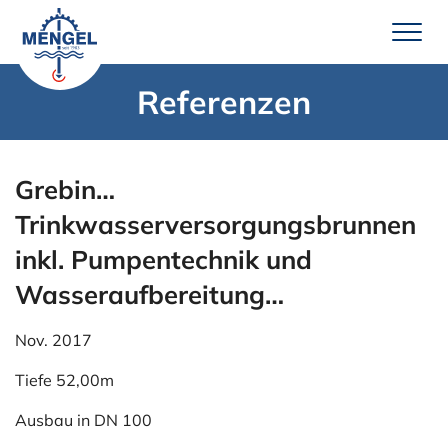
Zum
Inhalt
springen
Referenzen
Leistungen
Brunnenbau
Grebin…
Erdwärme
Trinkwasserversorgungsbrunnen
Wassertechnik
inkl. Pumpentechnik und
Pumpenservice
Wasseraufbereitung…
Unternehmen
Nov. 2017
Über uns
Tiefe 52,00m
Team Mengel
Ausbau in DN 100
Technik