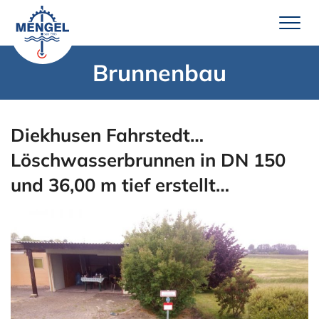
Zum
Inhalt
springen
Brunnenbau
Leistungen
Brunnenbau
Diekhusen Fahrstedt…
Erdwärme
Löschwasserbrunnen in DN 150
Wassertechnik
und 36,00 m tief erstellt…
Pumpenservice
Unternehmen
Über uns
Team Mengel
Technik