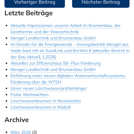
Beitragsnavigation
Vorheriger Beitrag
Nächster Beitrag
Jobs & Ausbildung
Letzte Beiträge
Referenzen
Aktuelle Impressionen unserer Arbeit im Brunnenbau, der
Geothermie und der Wassertechnik
Kontakt
Mengel Landtechnik und Brunnenbau GmbH
Im Einsatz für die Energiewende - Innungsbetrieb Mengel aus
Instagram
Vaale baut mit an SuedLink und BorWin 6 (aktueller Bericht in
der Bau Aktuell, 1.2026)
Aktuelles zur Effizienzhaus 55- Plus-Förderung
Mengel Landtechnik und Brunnenbau GmbH
Einführung eines neuen digitalen Warenwirtschaftssystems,
Förderung über die WTSH
Unser neuer Löschwasserprüfanhänger
Frohe Weihnachten
Löschwasserbrunnen in Neumünster
Löschwasserbrunnen in Klixbüll
Archive
März 2026
(3)