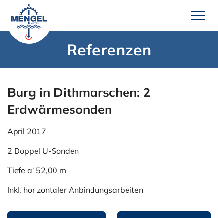
Zum
Inhalt
springen
Referenzen
Leistungen
Brunnenbau
Burg in Dithmarschen: 2
Erdwärme
Erdwärmesonden
Wassertechnik
April 2017
Pumpenservice
2 Doppel U-Sonden
Unternehmen
Tiefe a‘ 52,00 m
Über uns
Inkl. horizontaler Anbindungsarbeiten
Team Mengel
Technik