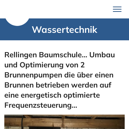
Zum
Inhalt
springen
Wassertechnik
Leistungen
Brunnenbau
Rellingen Baumschule… Umbau
Erdwärme
und Optimierung von 2
Wassertechnik
Brunnenpumpen die über einen
Pumpenservice
Brunnen betrieben werden auf
Unternehmen
eine energetisch optimierte
Über uns
Frequenzsteuerung…
Team Mengel
Technik