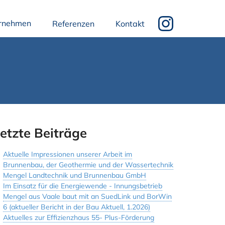
rnehmen
Referenzen
Kontakt
etzte Beiträge
Aktuelle Impressionen unserer Arbeit im
Brunnenbau, der Geothermie und der Wassertechnik
Mengel Landtechnik und Brunnenbau GmbH
Im Einsatz für die Energiewende - Innungsbetrieb
Mengel aus Vaale baut mit an SuedLink und BorWin
6 (aktueller Bericht in der Bau Aktuell, 1.2026)
Aktuelles zur Effizienzhaus 55- Plus-Förderung