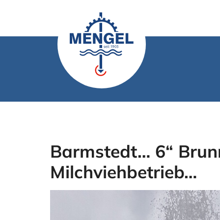
Zum
Inhalt
springen
Barmstedt… 6“ Brunn
Milchviehbetrieb…